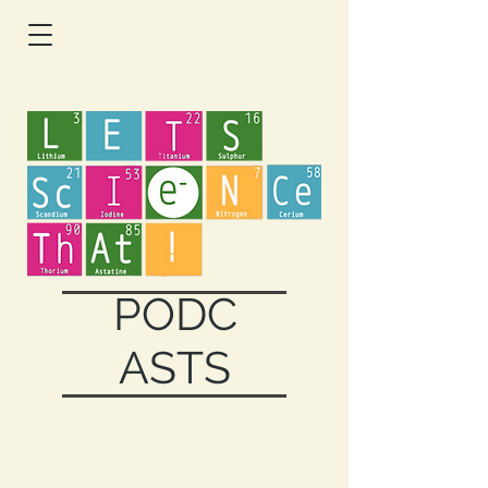
PODC
ASTS